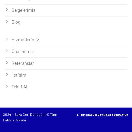
Belgelerimiz
Blog
Hizmetlerimiz
Ürünlerimiz
Referanslar
İletişim
Teklif Al
2024 — Saka Geri Dönüşüm © Tüm
DESINGN BY FAMEART CREATIVE
Hakları Saklıdır.