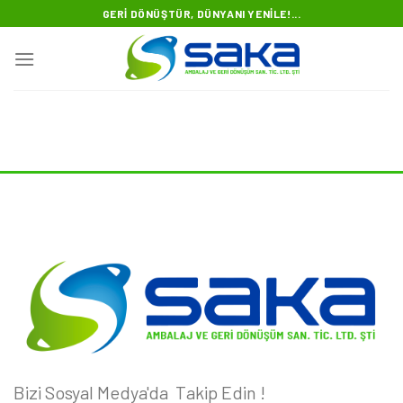
Skip
GERI DÖNÜŞTÜR, DÜNYANI YENILE!...
to
content
Bizi Sosyal Medya'da Takip Edin !