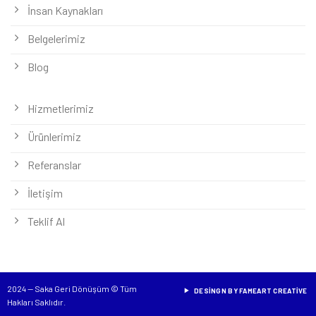
İnsan Kaynakları
Belgelerimiz
Blog
Hizmetlerimiz
Ürünlerimiz
Referanslar
İletişim
Teklif Al
2024 — Saka Geri Dönüşüm © Tüm
DESINGN BY FAMEART CREATIVE
Hakları Saklıdır.